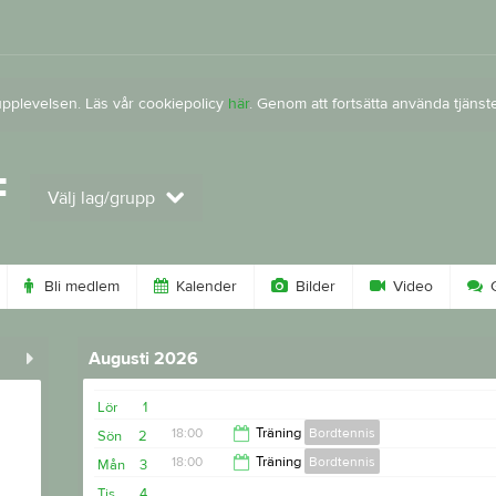
upplevelsen. Läs vår cookiepolicy
här
. Genom att fortsätta använda tjän
F
Välj lag/grupp
Bli medlem
Kalender
Bilder
Video
G
Augusti 2026
Lör
1
18:00
Träning
Bordtennis
Sön
2
18:00
Träning
Bordtennis
Mån
3
20:00
Tis
4