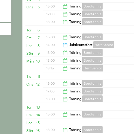
20:00
15:00
Träning
Bordtennis
Ons
5
17:00
Träning
Bordtennis
17:00
18:00
Träning
Bordtennis
18:00
Tor
6
20:00
15:00
Träning
Bordtennis
Fre
7
14:00
Jubileumsfest
Herr Senior
Lör
8
17:00
18:00
Träning
Bordtennis
Sön
9
17:00
18:00
Träning
Bordtennis
Mån
10
20:00
18:15
Träning
Herr Senior
20:00
Tis
11
20:00
15:00
Träning
Bordtennis
Ons
12
17:00
Träning
Bordtennis
17:00
18:00
Träning
Bordtennis
18:00
Tor
13
20:00
15:00
Träning
Bordtennis
Fre
14
Lör
15
17:00
18:00
Träning
Bordtennis
Sön
16