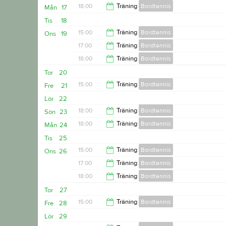
18:00
Träning
Bordtennis
Mån
17
20:00
Tis
18
20:00
15:00
Träning
Bordtennis
Ons
19
17:00
Träning
Bordtennis
17:00
18:00
Träning
Bordtennis
18:00
Tor
20
20:00
15:00
Träning
Bordtennis
Fre
21
Lör
22
17:00
18:00
Träning
Bordtennis
Sön
23
18:00
Träning
Bordtennis
Mån
24
20:00
Tis
25
20:00
15:00
Träning
Bordtennis
Ons
26
17:00
Träning
Bordtennis
17:00
18:00
Träning
Bordtennis
18:00
Tor
27
20:00
15:00
Träning
Bordtennis
Fre
28
Lör
29