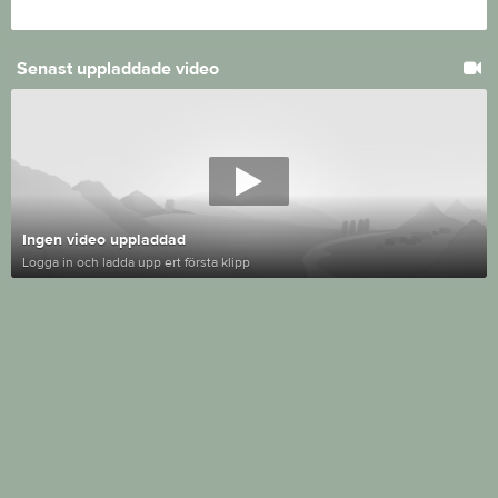
Senast uppladdade video
Ingen video uppladdad
Logga in och ladda upp ert första klipp