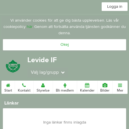
Logga in
Vi använder cookies för att ge dig bästa upplevelsen. Läs vår
cookiepolicy
här
. Genom att fortsätta använda tjänsten godkänner du
denna.
Okej
Levide IF
Välj lag/grupp
Start
Kontakt
Styrelse
Bli medlem
Kalender
Bilder
Mer
Länkar
Inga länkar finns inlagda