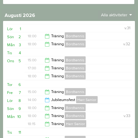
Augusti 2026
Alla aktiviteter
v.31
Lör
1
18:00
Träning
Bordtennis
Sön
2
18:00
Träning
Bordtennis
v.32
Mån
3
20:00
Tis
4
20:00
15:00
Träning
Bordtennis
Ons
5
17:00
Träning
Bordtennis
17:00
18:00
Träning
Bordtennis
18:00
Tor
6
20:00
15:00
Träning
Bordtennis
Fre
7
14:00
Jubileumsfest
Herr Senior
Lör
8
17:00
18:00
Träning
Bordtennis
Sön
9
17:00
18:00
Träning
Bordtennis
v.33
Mån
10
20:00
18:15
Träning
Herr Senior
20:00
Tis
11