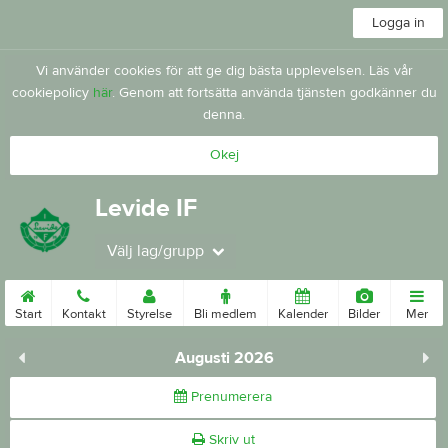
Logga in
Vi använder cookies för att ge dig bästa upplevelsen. Läs vår
cookiepolicy
här
. Genom att fortsätta använda tjänsten godkänner du
denna.
Okej
Levide IF
Välj lag/grupp
Start
Kontakt
Styrelse
Bli medlem
Kalender
Bilder
Mer
Augusti 2026
Prenumerera
Skriv ut