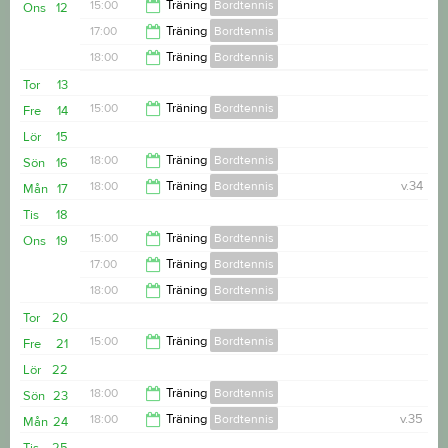
20:00
15:00
Träning
Bordtennis
Ons
12
17:00
Träning
Bordtennis
17:00
18:00
Träning
Bordtennis
18:00
Tor
13
20:00
15:00
Träning
Bordtennis
Fre
14
Lör
15
17:00
18:00
Träning
Bordtennis
Sön
16
18:00
Träning
Bordtennis
v.34
Mån
17
20:00
Tis
18
20:00
15:00
Träning
Bordtennis
Ons
19
17:00
Träning
Bordtennis
17:00
18:00
Träning
Bordtennis
18:00
Tor
20
20:00
15:00
Träning
Bordtennis
Fre
21
Lör
22
17:00
18:00
Träning
Bordtennis
Sön
23
18:00
Träning
Bordtennis
v.35
Mån
24
20:00