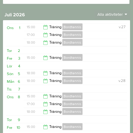
Juli 2026
Alla aktiviteter
15:00
Träning
Bordtennis
v.27
Ons
1
17:00
Träning
Bordtennis
17:00
18:00
Träning
Bordtennis
18:00
Tor
2
20:00
15:00
Träning
Bordtennis
Fre
3
Lör
4
17:00
18:00
Träning
Bordtennis
Sön
5
18:00
Träning
Bordtennis
v.28
Mån
6
20:00
Tis
7
20:00
15:00
Träning
Bordtennis
Ons
8
17:00
Träning
Bordtennis
17:00
18:00
Träning
Bordtennis
18:00
Tor
9
20:00
15:00
Träning
Bordtennis
Fre
10