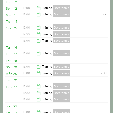
Lör
11
17:00
18:00
Träning
Bordtennis
Sön
12
18:00
Träning
Bordtennis
v.29
Mån
13
20:00
Tis
14
20:00
15:00
Träning
Bordtennis
Ons
15
17:00
Träning
Bordtennis
17:00
18:00
Träning
Bordtennis
18:00
Tor
16
20:00
15:00
Träning
Bordtennis
Fre
17
Lör
18
17:00
18:00
Träning
Bordtennis
Sön
19
18:00
Träning
Bordtennis
v.30
Mån
20
20:00
Tis
21
20:00
15:00
Träning
Bordtennis
Ons
22
17:00
Träning
Bordtennis
17:00
18:00
Träning
Bordtennis
18:00
Tor
23
20:00
15:00
Träning
Bordtennis