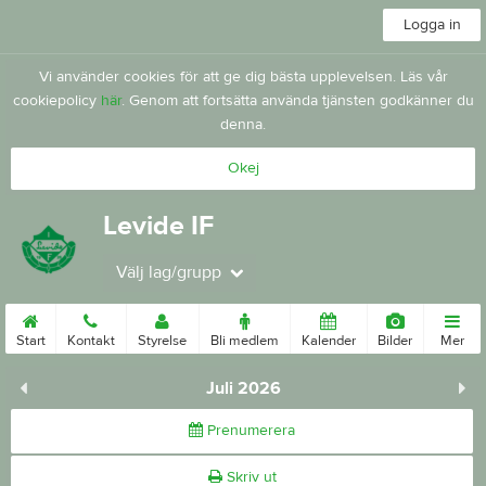
Logga in
Vi använder cookies för att ge dig bästa upplevelsen. Läs vår
cookiepolicy
här
. Genom att fortsätta använda tjänsten godkänner du
denna.
Okej
Levide IF
Välj lag/grupp
Start
Kontakt
Styrelse
Bli medlem
Kalender
Bilder
Mer
Juli 2026
Prenumerera
Skriv ut