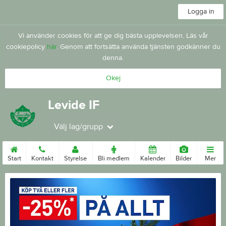
Logga in
Vi använder cookies för att ge dig bästa upplevelsen. Läs vår
cookiepolicy
här
. Genom att fortsätta använda tjänsten godkänner du
denna.
Okej
Levide IF
Välj lag/grupp
Start
Kontakt
Styrelse
Bli medlem
Kalender
Bilder
Mer