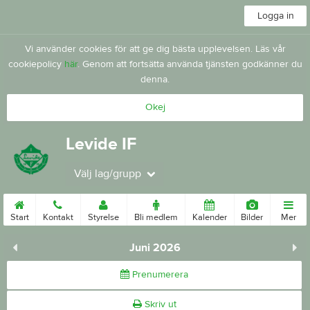
Logga in
Vi använder cookies för att ge dig bästa upplevelsen. Läs vår
cookiepolicy
här
. Genom att fortsätta använda tjänsten godkänner du
denna.
Okej
Levide IF
Välj lag/grupp
Start
Kontakt
Styrelse
Bli medlem
Kalender
Bilder
Mer
Juni 2026
Prenumerera
Skriv ut