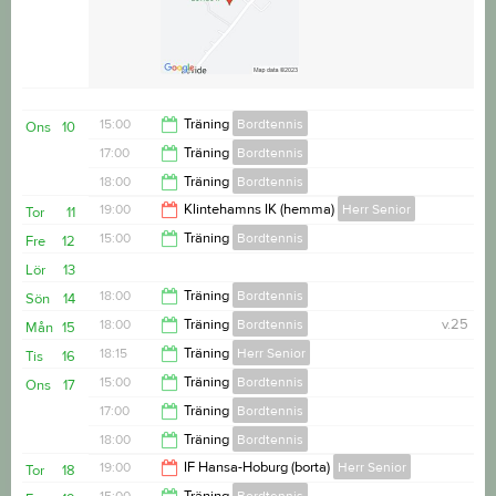
15:00
Träning
Bordtennis
Ons
10
17:00
Träning
Bordtennis
17:00
18:00
Träning
Bordtennis
18:00
19:00
Klintehamns IK (hemma)
Herr Senior
Tor
11
20:00
15:00
Träning
Bordtennis
Fre
12
21:00
Lör
13
17:00
18:00
Träning
Bordtennis
Sön
14
18:00
Träning
Bordtennis
v.25
Mån
15
20:00
18:15
Träning
Herr Senior
Tis
16
20:00
15:00
Träning
Bordtennis
Ons
17
20:00
17:00
Träning
Bordtennis
17:00
18:00
Träning
Bordtennis
18:00
19:00
IF Hansa-Hoburg (borta)
Herr Senior
Tor
18
20:00