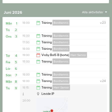
Juni 2026
Alla aktiviteter
18:00
Träning
Bordtennis
v.23
Mån
1
Tis
2
20:00
15:00
Träning
Bordtennis
Ons
3
17:00
Träning
Bordtennis
17:00
18:00
Träning
Bordtennis
18:00
19:30
Visby BoIS B (borta)
Herr Senior
Tor
4
20:00
15:00
Träning
Bordtennis
Fre
5
21:30
Lör
6
17:00
18:00
Träning
Bordtennis
Sön
7
18:00
Träning
Bordtennis
v.24
Mån
8
20:00
18:15
Träning
Herr Senior
Tis
9
20:00
Levide IP
20:00