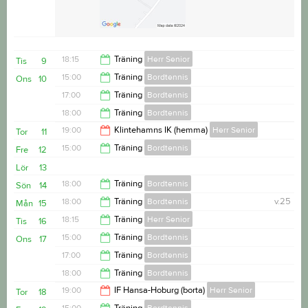
18:15
Träning
Herr Senior
Tis
9
15:00
Träning
Bordtennis
Ons
10
20:00
17:00
Träning
Bordtennis
17:00
18:00
Träning
Bordtennis
18:00
19:00
Klintehamns IK (hemma)
Herr Senior
Tor
11
20:00
15:00
Träning
Bordtennis
Fre
12
21:00
Lör
13
17:00
18:00
Träning
Bordtennis
Sön
14
18:00
Träning
Bordtennis
v.25
Mån
15
20:00
18:15
Träning
Herr Senior
Tis
16
20:00
15:00
Träning
Bordtennis
Ons
17
20:00
17:00
Träning
Bordtennis
17:00
18:00
Träning
Bordtennis
18:00
19:00
IF Hansa-Hoburg (borta)
Herr Senior
Tor
18
20:00