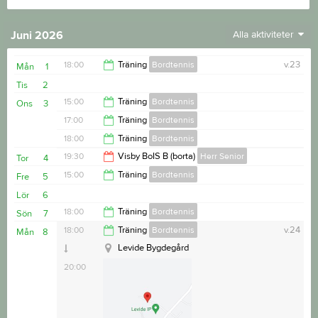
Juni 2026
Alla aktiviteter
18:00
Träning
Bordtennis
v.23
Mån
1
Tis
2
20:00
15:00
Träning
Bordtennis
Ons
3
17:00
Träning
Bordtennis
17:00
18:00
Träning
Bordtennis
18:00
19:30
Visby BoIS B (borta)
Herr Senior
Tor
4
20:00
15:00
Träning
Bordtennis
Fre
5
21:30
Lör
6
17:00
18:00
Träning
Bordtennis
Sön
7
18:00
Träning
Bordtennis
v.24
Mån
8
20:00
Levide Bygdegård
20:00