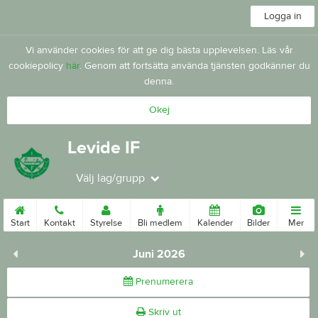
Logga in
Vi använder cookies för att ge dig bästa upplevelsen. Läs vår
cookiepolicy
här
. Genom att fortsätta använda tjänsten godkänner du
denna.
Okej
Levide IF
Välj lag/grupp
Start
Kontakt
Styrelse
Bli medlem
Kalender
Bilder
Mer
Juni 2026
Prenumerera
Skriv ut