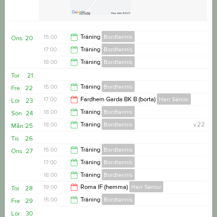
15:00
Träning
Bordtennis
Ons
20
17:00
Träning
Bordtennis
17:00
18:00
Träning
Bordtennis
18:00
Tor
21
20:00
15:00
Träning
Bordtennis
Fre
22
17:00
Fardhem Garda BK B (borta)
Herr Senior
Lör
23
17:00
18:00
Träning
Bordtennis
Sön
24
19:00
18:00
Träning
Bordtennis
v.22
Mån
25
20:00
Tis
26
20:00
15:00
Träning
Bordtennis
Ons
27
17:00
Träning
Bordtennis
17:00
18:00
Träning
Bordtennis
18:00
19:00
Roma IF (hemma)
Herr Senior
Tor
28
20:00
15:00
Träning
Bordtennis
Fre
29
21:00
Lör
30