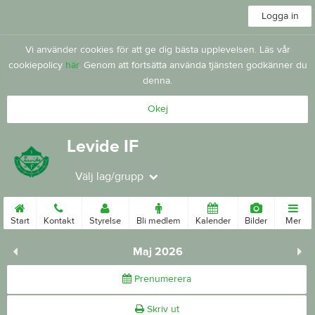
Logga in
Vi använder cookies för att ge dig bästa upplevelsen. Läs vår
cookiepolicy
här
. Genom att fortsätta använda tjänsten godkänner du
denna.
Okej
Levide IF
Välj lag/grupp
Start
Kontakt
Styrelse
Bli medlem
Kalender
Bilder
Mer
Maj 2026
Prenumerera
Skriv ut